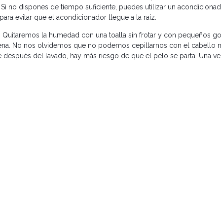
 Si no dispones de tiempo suficiente, puedes utilizar un acondiciona
ara evitar que el acondicionador llegue a la raíz.
 Quitaremos la humedad con una toalla sin frotar y con pequeños go
na. No nos olvidemos que no podemos cepillarnos con el cabello 
que después del lavado, hay más riesgo de que el pelo se parta. Una v
solo unos cuidados de más para tenerlas siempre perfectas. Si tiene
ualquier duda que tengas.
 uno de
nuestros salones
, te aconsejamos que te lleves el Set H
ontiene champú, acondicionador, mascarilla y un
cepillo especi
SIGUIEN
Guía para lucir melena bo