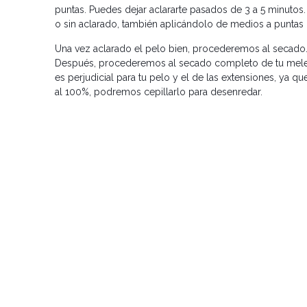
puntas. Puedes dejar aclararte pasados de 3 a 5 minutos.
o sin aclarado, también aplicándolo de medios a puntas p
Una vez aclarado el pelo bien, procederemos al secado.
Después, procederemos al secado completo de tu mele
es perjudicial para tu pelo y el de las extensiones, ya 
al 100%, podremos cepillarlo para desenredar.
Como ves, el mantenimiento de las extensiones requiere 
nuestras estilistas podrán ayudarte siempre y resolver c
#consejoPLAY: Si decides ponerte extensiones en
Care para el mantenimiento de las extensiones. C
desenredar tus extensiones.
ENTRADA ANTERIOR
¿Cómo se ponen las extensiones quita y pon?