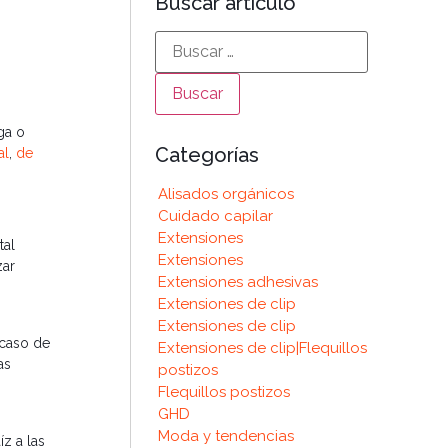
Buscar artículo
ga o
Categorías
al
,
de
Alisados orgánicos
Cuidado capilar
Extensiones
tal
Extensiones
zar
Extensiones adhesivas
Extensiones de clip
Extensiones de clip
 caso de
Extensiones de clip|Flequillos
as
postizos
Flequillos postizos
GHD
Moda y tendencias
z a las