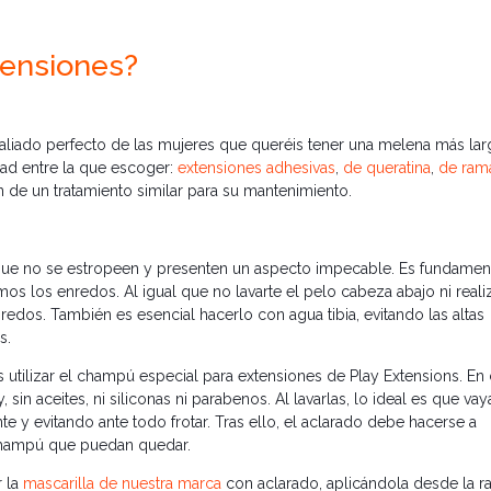
tensiones?
l aliado perfecto de las mujeres que queréis tener una melena más lar
ad entre la que escoger:
extensiones adhesivas
,
de queratina
,
de ram
an de un tratamiento similar para su mantenimiento.
 que no se estropeen y presenten un aspecto impecable. Es fundamen
mos los enredos. Al igual que no lavarte el pelo cabeza abajo ni reali
redos. También es esencial hacerlo con agua tibia, evitando las altas
s.
 utilizar el champú especial para extensiones de Play Extensions. En
sin aceites, ni siliconas ni parabenos. Al lavarlas, lo ideal es que vay
 y evitando ante todo frotar. Tras ello, el aclarado debe hacerse a
 champú que puedan quedar.
r la
mascarilla de nuestra marca
con aclarado, aplicándola desde la raí