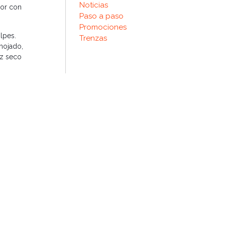
Noticias
dor con
Paso a paso
Promociones
lpes.
Trenzas
mojado,
ez seco
s dudas,
air
al
para
TE ENTRADA
nita en primavera