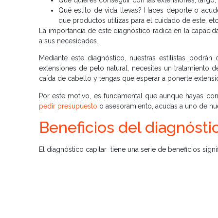
Qué estilo de vida llevas? Haces deporte o acud
que productos utilizas para el cuidado de este, etc
La importancia de este diagnóstico radica en la capacid
a sus necesidades.
Mediante este diagnóstico, nuestras estilistas podrá
extensiones de pelo natural, necesites un tratamiento 
caída de cabello y tengas que esperar a ponerte extensi
Por este motivo, es fundamental que aunque hayas co
pedir presupuesto
o asesoramiento, acudas a uno de nue
Beneficios del diagnóstic
El diagnóstico capilar tiene una serie de beneficios signi
Identificación de necesidades específicas
:
particulares de cada cliente. Esto permite ofrecer
Asesoramiento especializado
: Este análisis
cliente. Los profesionales pueden ofrecer asesor
garantizando una mayor satisfacción en los result
Presupuesto a medida
: Es muy complicado d