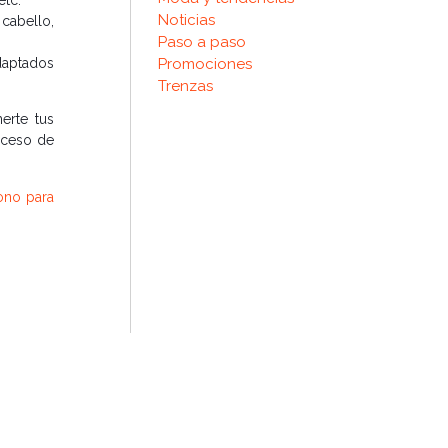
Noticias
cabello,
Paso a paso
Promociones
adaptados
Trenzas
erte tus
xceso de
ono para
esidades
uales.
 de cada
capilar,
tsapp
o