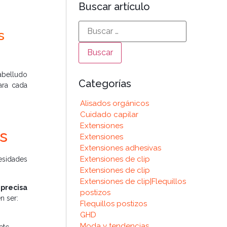
Buscar artículo
s
abelludo
Categorías
ara cada
Alisados orgánicos
Cuidado capilar
Extensiones
s
Extensiones
Extensiones adhesivas
Extensiones de clip
esidades
Extensiones de clip
Extensiones de clip|Flequillos
precisa
postizos
n ser:
Flequillos postizos
GHD
Moda y tendencias
etc.