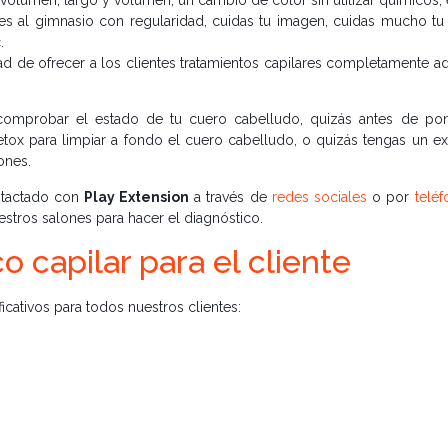
es al gimnasio con regularidad, cuidas tu imagen, cuidas mucho tu 
.
ad de ofrecer a los clientes tratamientos capilares completamente 
n comprobar el estado de tu cuero cabelludo, quizás antes de pon
detox para limpiar a fondo el cuero cabelludo, o quizás tengas un e
ones.
ntactado con
Play Extension
a través de
redes sociales
o por
teléf
stros salones para hacer el diagnóstico.
o capilar para el cliente
ficativos para todos nuestros clientes:
 Mediante el diagnóstico capilar, se pueden identificar las nec
 un tratamiento personalizado y adaptado a sus requerimientos individ
 proporciona valiosa información sobre los gustos y necesidades
amiento personalizado y recomendaciones basadas en el diagnóstico 
ados.
ar un presupuesto concreto a través de nuestros canales de
wha