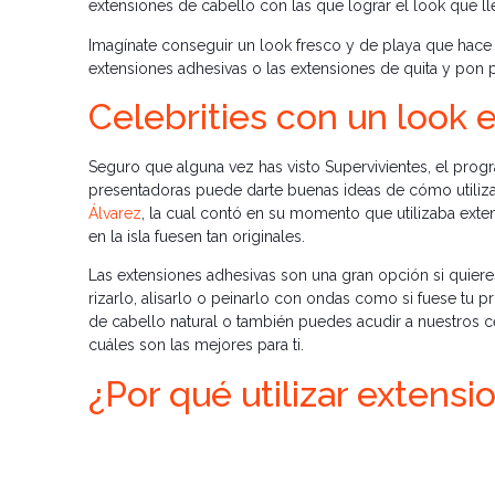
extensiones de cabello con las que lograr el look que 
Imagínate conseguir un look fresco y de playa que hace q
extensiones adhesivas o las extensiones de quita y pon
Celebrities con un look 
Seguro que alguna vez has visto Supervivientes, el progr
presentadoras puede darte buenas ideas de cómo utilizar
Álvarez
, la cual contó en su momento que utilizaba ext
en la isla fuesen tan originales.
Las extensiones adhesivas son una gran opción si quiere
rizarlo, alisarlo o peinarlo con ondas como si fuese tu 
de cabello natural o también puedes acudir a nuestros c
cuáles son las mejores para ti.
¿Por qué utilizar extensi
Utilizar extensiones adhesivas para conseguir el look ex
extensiones, ni se notarán y podrás lucir peinados origin
Pocahontas
puede ayudarte a conseguirlo. Porque en Pl