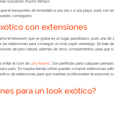
llevas buscando mucho tiempo.
ue te transportes de inmediato a una isla o a una playa, pues son la
 puedes conseguirlo.
exótico con extensiones
ama te televisión que se graba en un lugar paradisíaco, pues una de 
 las extensiones para conseguir un look súper veraniego. Se trata d
ensiones de pelo natural, además de otros complementos, para que s
s imitar el look de
Lara Álvarez
. Son perfectas para cualquier peinado
propio pelo. En nuestra tienda online puedes comprar extensiones adh
entros de extensiones para que nuestras profesionales te asesoren s
ones para un look exótico?
ótico que tanto quieres, ayudará a conseguirlo. Nadie pensará que lle
ales y únicos. Y si quieres darle un toque “Boho chic” a tu look, nuest
ay Extensions también te damos la oportunidad de
comprar postizos