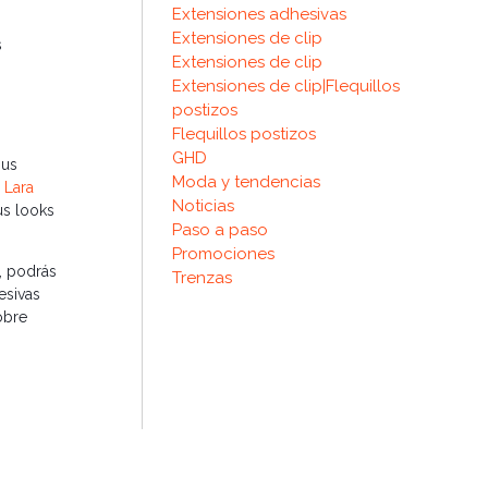
Extensiones adhesivas
Extensiones de clip
s
Extensiones de clip
Extensiones de clip|Flequillos
postizos
Flequillos postizos
GHD
sus
Moda y tendencias
e
Lara
Noticias
us looks
Paso a paso
Promociones
, podrás
Trenzas
esivas
obre
vas
ra
trenza
para