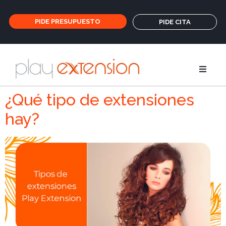
PIDE PRESUPUESTO
PIDE CITA
Extensione
¿Qué tipo de extensiones
hay?
Coletas y fl
GHD
Cuidados