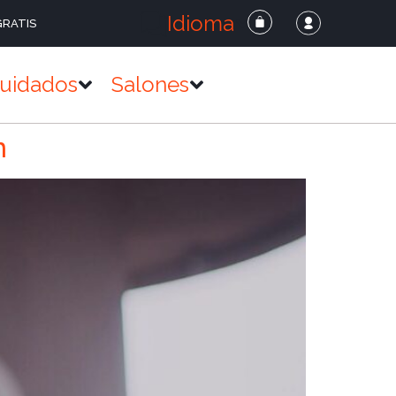
Idioma
GRATIS
uidados
Salones
n