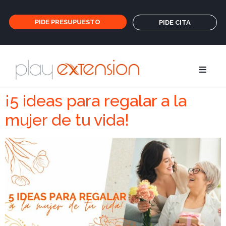
PIDE PRESUPUESTO
PIDE CITA
Extensione
¡5 ideas para regalar a la
mujer de tu vida!
Coletas y fl
GHD
Cuidados