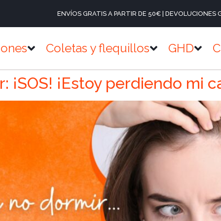
ENVÍOS GRATIS A PARTIR DE 50€ | DEVOLUCIONES 
iones
Coletas y flequillos
GHD
C
r: ¡SOS! ¡Estoy perdiendo mi c