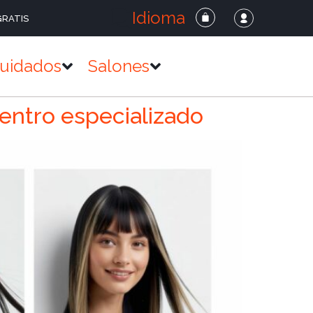
Idioma
GRATIS
uidados
Salones
centro especializado