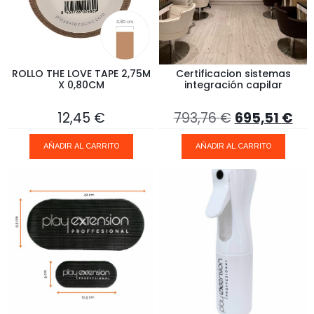
ROLLO THE LOVE TAPE 2,75M
Certificacion sistemas
X 0,80CM
integración capilar
12,45
€
793,76
€
695,51
€
AÑADIR AL CARRITO
AÑADIR AL CARRITO