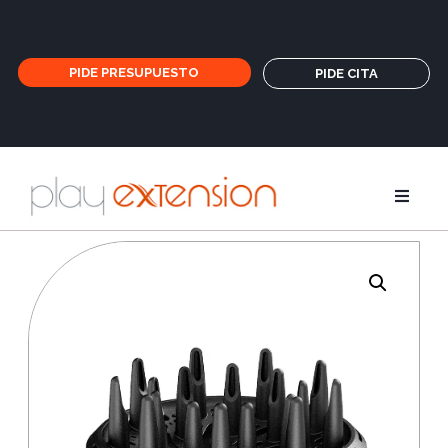
PIDE PRESUPUESTO
PIDE CITA
Extensione
Coletas y fl
GHD
Cuidados