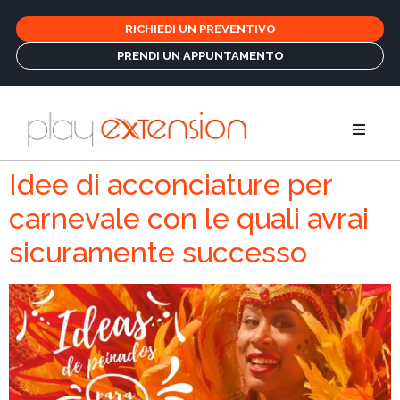
RICHIEDI UN PREVENTIVO
PRENDI UN APPUNTAMENTO
Estensioni
Idee di acconciature per
carnevale con le quali avrai
Treccine e 
sicuramente successo
GHD
Cura