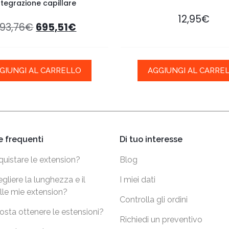
ntegrazione capillare
12,95
€
93,76
€
695,51
€
GIUNGI AL CARRELLO
AGGIUNGI AL CARRE
 frequenti
Di tuo interesse
uistare le extension?
Blog
liere la lunghezza e il
I miei dati
lle mie extension?
Controlla gli ordini
sta ottenere le estensioni?
Richiedi un preventivo