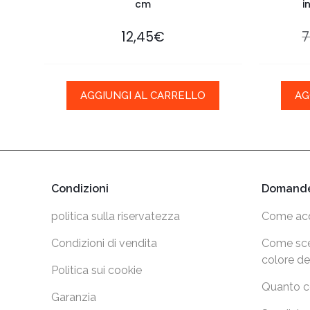
cm
i
12,45
€
7
AGGIUNGI AL CARRELLO
AG
Condizioni
Domande
politica sulla riservatezza
Come acq
Condizioni di vendita
Come sceg
colore de
Politica sui cookie
Quanto co
Garanzia