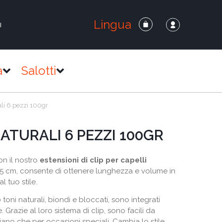
Lingua
I
a
Salotti
ali 6 pezzi 100gr
ATURALI 6 PEZZI 100GR
n il nostro
estensioni di clip per capelli
 65 cm, consente di ottenere lunghezza e volume in
 tuo stile.
 toni naturali, biondi e bloccati, sono integrati
Grazie al loro sistema di clip, sono facili da
iano che per occasioni speciali. Cambia lo stile