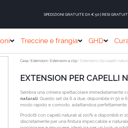
SPEDIZIONI GRATUITE DA € 50 | RESI GRATUIT
ioni
Treccine e frangia
GHD
Cur
Casa
/
Estensioni
/
Estensioni a clip
/ Estensioni clip capelli natur
EXTENSION PER CAPELLI N
Sembra una criniera spettacolare immediatamente co
naturali
. Questo set da 6 a due, disponibile in 50 e
modo rapido e comodo, adattandosi perfettamente al
Prodotti con capelli naturali al 100% e disponibili in 10
discretamente per una finitura impeccabile e naturale. 
posizionare e rimuovere, ideali sia per un look quotid