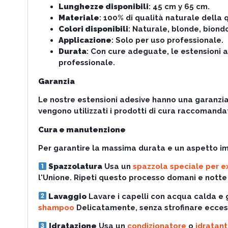
Lunghezze disponibili
: 45 cm y 65 cm.
Materiale
: 100% di qualità naturale della 
Colori disponibili
: Naturale, blonde, biondo
Applicazione
: Solo per uso professionale.
Durata
: Con cure adeguate, le estensioni a
professionale.
Garanzia
Le nostre estensioni adesive hanno una garanzia 
vengono utilizzati i prodotti di cura raccomandat
Cura e manutenzione
Per garantire la massima durata e un aspetto im
Spazzolatura
Usa un
spazzola speciale per e
l'Unione. Ripeti questo processo domani e notte p
Lavaggio
Lavare i capelli con acqua calda e gi
shampoo
Delicatamente, senza strofinare eccessi
Idratazione
Usa un
condizionatore
o
idratan