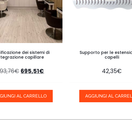
ificazione dei sistemi di
Supporto per le estensio
ntegrazione capillare
capelli
93,76
€
695,51
€
42,35
€
GIUNGI AL CARRELLO
AGGIUNGI AL CARRE