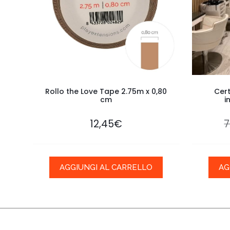
Rollo the Love Tape 2.75m x 0,80
Cert
cm
i
12,45
€
7
AGGIUNGI AL CARRELLO
AG