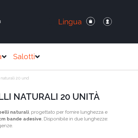
Lingua
I
a
Salotti
 naturali 20 und
LI NATURALI 20 UNITÀ
elli naturali
, progettato per fornire lunghezza e
cm bande adesive
, Disponibile in due lunghezze:
igenze.