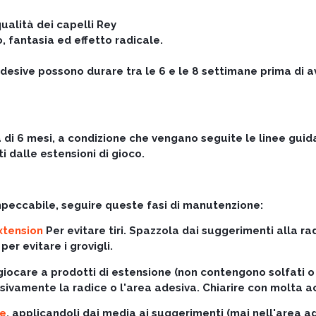
qualità dei capelli Rey
, fantasia ed effetto radicale.
desive possono durare tra le 6 e le 8 settimane prima di av
di 6 mesi, a condizione che vengano seguite le linee guida
i dalle estensioni di gioco.
peccabile, seguire queste fasi di manutenzione:
xtension
Per evitare tiri. Spazzola dai suggerimenti alla r
er evitare i grovigli.
ocare a prodotti di estensione (non contengono solfati o sil
vamente la radice o l'area adesiva. Chiarire con molta acqu
te
, applicandoli dai media ai suggerimenti (mai nell'area ad