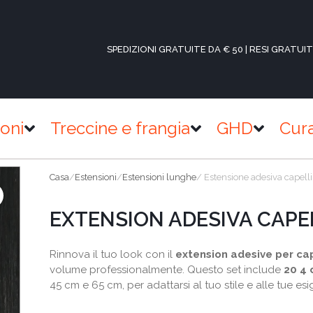
SPEDIZIONI GRATUITE DA € 50 | RESI GRATUIT
ioni
Treccine e frangia
GHD
Cur
Casa
/
Estensioni
/
Estensioni lunghe
/ Estensione adesiva capelli
EXTENSION ADESIVA CAPEL
Rinnova il tuo look con il
extension adesive per cap
volume professionalmente. Questo set include
20 4 
45 cm e 65 cm, per adattarsi al tuo stile e alle tue es