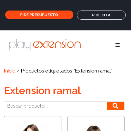
PIDE PRESUPUESTO
PIDE CITA
Extensione
Inicio
/ Productos etiquetados “Extension ramal”
Coletas y fl
Extension ramal
GHD
Cuidados