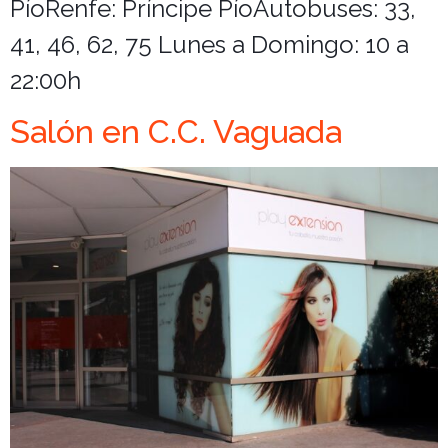
PíoRenfe: Príncipe PíoAutobuses: 33,
41, 46, 62, 75 Lunes a Domingo: 10 a
22:00h
Salón en C.C. Vaguada