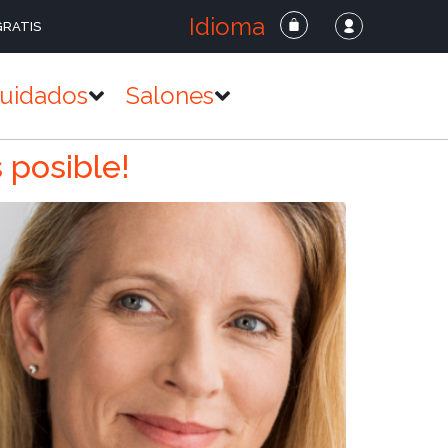
Idioma
GRATIS
uidados
Salones
 posible!