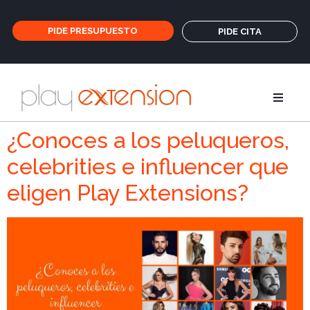
PIDE PRESUPUESTO
PIDE CITA
Extensione
¿Conoces a los peluqueros,
celebrities e influencer que
Coletas y fl
eligen Play Extensions?
GHD
Cuidados