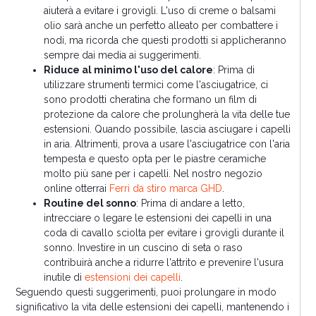
aiuterà a evitare i grovigli. L'uso di creme o balsami
olio sarà anche un perfetto alleato per combattere i
nodi, ma ricorda che questi prodotti si applicheranno
sempre dai media ai suggerimenti.
Riduce al minimo l'uso del calore
: Prima di
utilizzare strumenti termici come l'asciugatrice, ci
sono prodotti cheratina che formano un film di
protezione da calore che prolungherà la vita delle tue
estensioni. Quando possibile, lascia asciugare i capelli
in aria. Altrimenti, prova a usare l'asciugatrice con l'aria
tempesta e questo opta per le piastre ceramiche
molto più sane per i capelli. Nel nostro negozio
online otterrai
Ferri da stiro marca GHD
.
Routine del sonno
: Prima di andare a letto,
intrecciare o legare le estensioni dei capelli in una
coda di cavallo sciolta per evitare i grovigli durante il
sonno. Investire in un cuscino di seta o raso
contribuirà anche a ridurre l'attrito e prevenire l'usura
inutile di
estensioni dei capelli
.
Seguendo questi suggerimenti, puoi prolungare in modo
significativo la vita delle estensioni dei capelli, mantenendo i