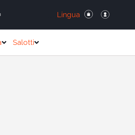
Lingua
I
a
Salotti