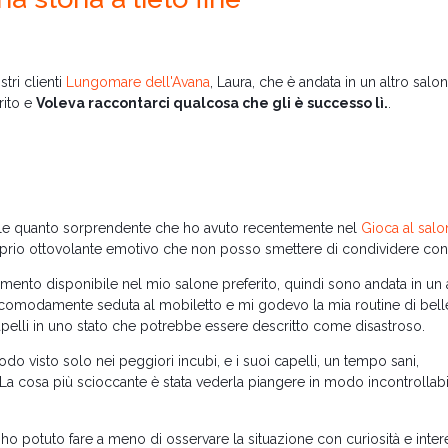
ri clienti
Lungomare dell'Avana
, Laura, che è andata in un altro salo
rito e
Voleva raccontarci qualcosa che gli è successo lì.
.
bile quanto sorprendente che ho avuto recentemente nel
Gioca al salo
roprio ottovolante emotivo che non posso smettere di condividere con 
ento disponibile nel mio salone preferito, quindi sono andata in un 
 comodamente seduta al mobiletto e mi godevo la mia routine di bel
capelli in uno stato che potrebbe essere descritto come disastroso.
do visto solo nei peggiori incubi, e i suoi capelli, un tempo sani,
. La cosa più scioccante è stata vederla piangere in modo incontrollab
ho potuto fare a meno di osservare la situazione con curiosità e inter