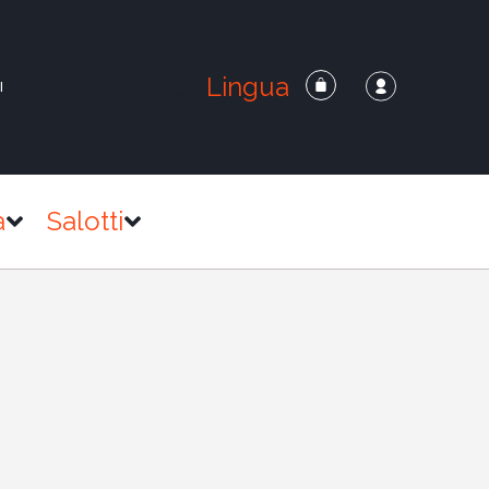
Lingua
I
a
Salotti