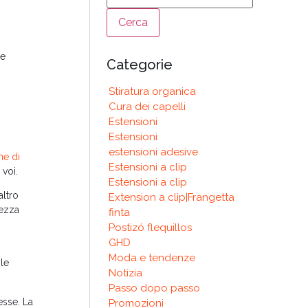
ne
Categorie
Stiratura organica
Cura dei capelli
Estensioni
Estensioni
estensioni adesive
ne di
Estensioni a clip
voi.
Estensioni a clip
altro
Extension a clip|Frangetta
lezza
finta
Postizó flequillos
GHD
Moda e tendenze
ile
Notizia
Passo dopo passo
esse. La
Promozioni