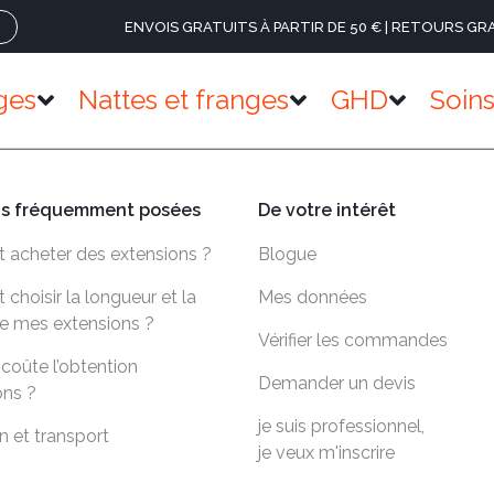
ENVOIS GRATUITS À PARTIR DE 50 € | RETOURS GR
ges
Nattes et franges
GHD
Soin
ns fréquemment posées
De votre intérêt
acheter des extensions ?
Blogue
hoisir la longueur et la
Mes données
e mes extensions ?
Vérifier les commandes
coûte l’obtention
Demander un devis
ons ?
je suis professionnel,
n et transport
je veux m'inscrire