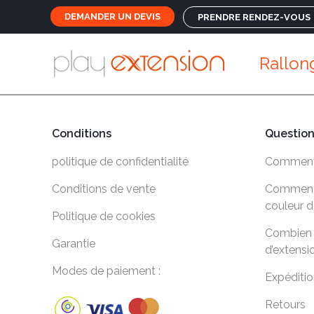
DEMANDER UN DEVIS
PRENDRE RENDEZ-VOUS
Rallon
Conditions
Questio
politique de confidentialité
Comment 
Conditions de vente
Comment c
couleur d
Politique de cookies
Combien 
Garantie
d’extensi
Modes de paiement :
Expéditio
Retours