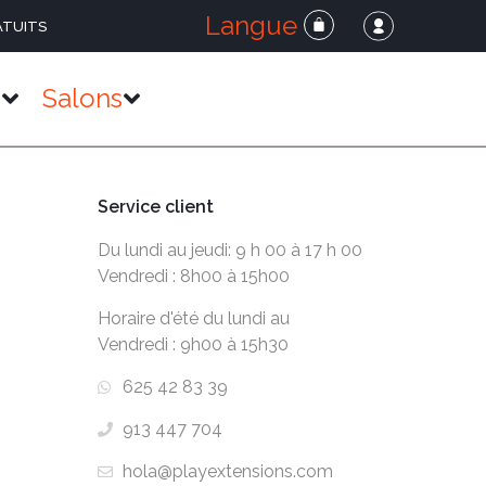
Langue
ATUITS
s
Salons
Service client
Du lundi au jeudi: 9 h 00 à 17 h 00
Vendredi : 8h00 à 15h00
Horaire d'été du lundi au
Vendredi : 9h00 à 15h30
625 42 83 39
913 447 704
hola@playextensions.com