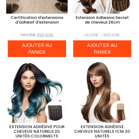
Certification d'extensions
Extension Adhesiva Secret
d'adhésif d'extension
de cheveux 26cm
744,15
€
655,82
€
141,00
€
–
600,00
€
AJOUTER AU
AJOUTER AU
PANIER
PANIER
EXTENSION ADHÉSIVE POUR
EXTENSION ADHÉSIVE
CHEVEUX NATURELS 20
CHEVEUX NATURELS 1CM 20
UNITÉS COLORMELTS
UNITÉS