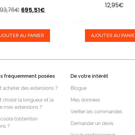
12,95
€
93,76
€
695,51
€
AJOUTER AU PANIER
AJOUTER AU PANIE
ns fréquemment posées
De votre intérêt
acheter des extensions ?
Blogue
hoisir la longueur et la
Mes données
e mes extensions ?
Vérifier les commandes
coûte l’obtention
Demander un devis
ons ?