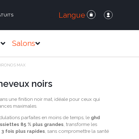
Langue
ATUITS
s
Salons
CHRONOS MAX
heveux noirs
ans une finition noir mat, idéale pour ceux qui
ances maximales.
ulations parfaites en moins de temps, le
ghd
ssiettes 85 % plus grandes
, transforme les
 3 fois plus rapides
, sans compromettre la santé