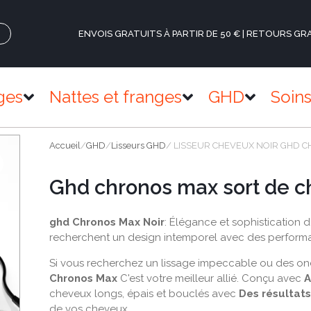
ENVOIS GRATUITS À PARTIR DE 50 € | RETOURS GR
ges
Nattes et franges
GHD
Soin
Accueil
/
GHD
/
Lisseurs GHD
/ LISSEUR CHEVEUX NOIR GHD 
Ghd chronos max sort de c
ghd Chronos Max Noir
: Élégance et sophistication d
recherchent un design intemporel avec des perform
Si vous recherchez un lissage impeccable ou des ond
Chronos Max
C'est votre meilleur allié. Conçu avec
A
cheveux longs, épais et bouclés avec
Des résultats
de vos cheveux.