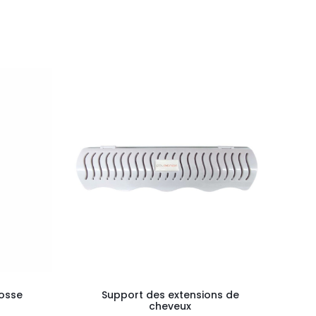
rosse
Support des extensions de
cheveux