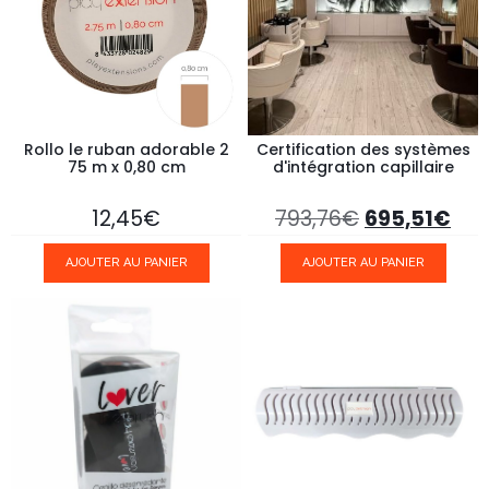
Rollo le ruban adorable 2
Certification des systèmes
75 m x 0,80 cm
d'intégration capillaire
12,45
€
793,76
€
695,51
€
AJOUTER AU PANIER
AJOUTER AU PANIER