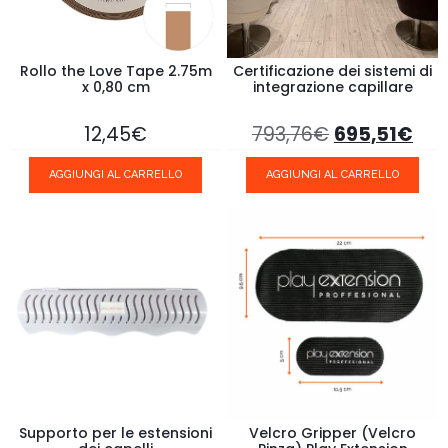
Rollo the Love Tape 2.75m
Certificazione dei sistemi di
x 0,80 cm
integrazione capillare
12,45
€
793,76
€
695,51
€
AGGIUNGI AL CARRELLO
AGGIUNGI AL CARRELLO
Supporto per le estensioni
Velcro Gripper (Velcro