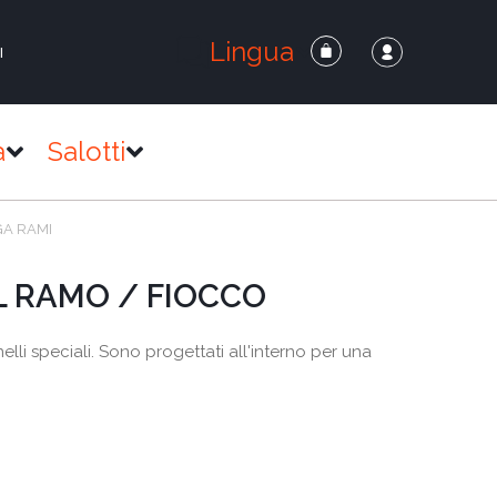
Lingua
I
a
Salotti
GA RAMI
L RAMO / FIOCCO
elli speciali. Sono progettati all'interno per una