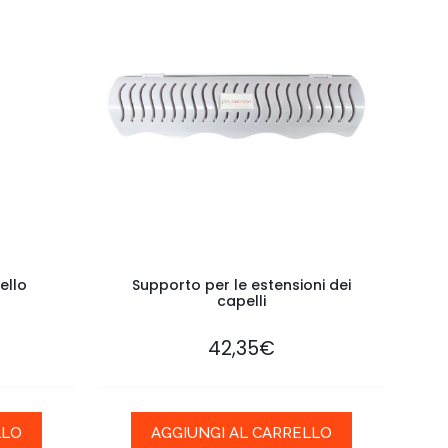
ello
Supporto per le estensioni dei
capelli
42,35
€
LLO
AGGIUNGI AL CARRELLO