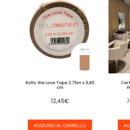
Rollo the Love Tape 2.75m x 0,80
Cert
cm
i
12,45
€
7
AGGIUNGI AL CARRELLO
AG