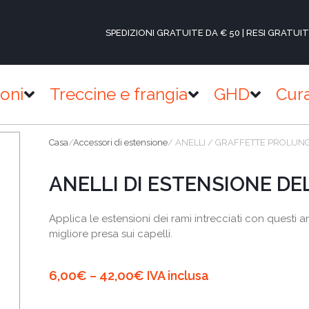
SPEDIZIONI GRATUITE DA € 50 | RESI GRATUIT
ioni
Treccine e frangia
GHD
Cur
Casa
/
Accessori di estensione
/ ANELLI / GRAFFETTE PROLUN
ANELLI DI ESTENSIONE DE
Applica le estensioni dei rami intrecciati con questi an
migliore presa sui capelli.
6,00
€
42,00
€
–
IVA inclusa