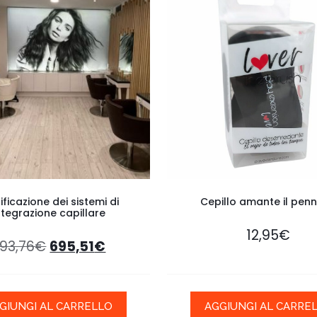
ificazione dei sistemi di
Cepillo amante il penn
ntegrazione capillare
12,95
€
93,76
€
695,51
€
GIUNGI AL CARRELLO
AGGIUNGI AL CARRE