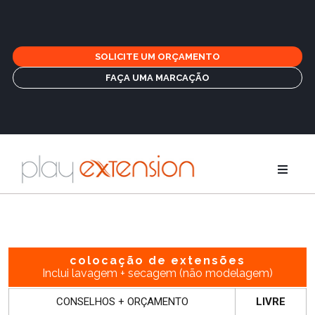
SOLICITE UM ORÇAMENTO
FAÇA UMA MARCAÇÃO
Extensões
Tranças e fr
colocação de extensões
Inclui lavagem + secagem (não modelagem)
GHD
CONSELHOS + ORÇAMENTO
LIVRE