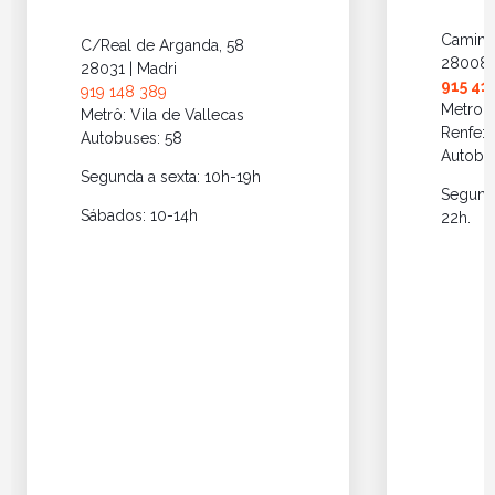
Caminha
C/Real de Arganda, 58
28008 |
28031 | Madri
915 41 
919 148 389
Metro: 
Metrô: Vila de Vallecas
Renfe: 
Autobuses: 58
Autobus
Segunda a sexta: 10h-19h
Segund
Sábados: 10-14h
22h.