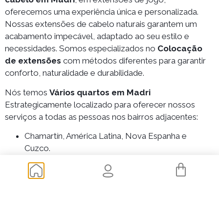
oferecemos uma experiência única e personalizada.
Nossas extensões de cabelo naturais garantem um
acabamento impecável, adaptado ao seu estilo e
necessidades. Somos especializados no
Colocação
de extensões
com métodos diferentes para garantir
conforto, naturalidade e durabilidade.
Nós temos
Vários quartos em Madri
Estrategicamente localizado para oferecer nossos
serviços a todas as pessoas nos bairros adjacentes:
Chamartín, América Latina, Nova Espanha e
Cuzco.
Barrio del Pilar, Peñagrande, Mirasierra ou
Fuencarral.
Moncloa, Argüelles, Plaza de España e La Latina.
Ensanche de Vallecas, Santa Eugenia, Villa de
Vallecas e Palomeras.