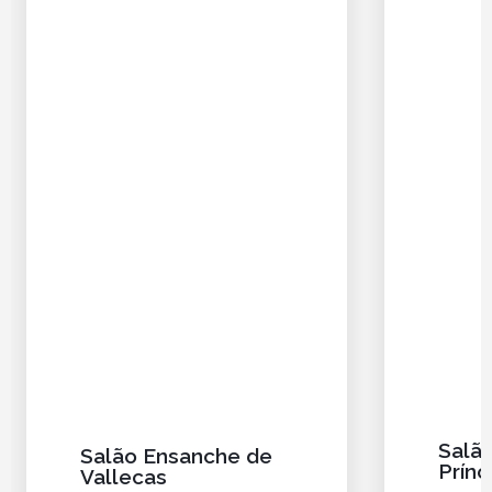
Salão
Salão Ensanche de
Prínc
Vallecas